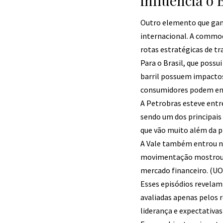
influencia o 
Outro elemento que gan
internacional. A commod
rotas estratégicas de tr
Para o Brasil, que possu
barril possuem impactos
consumidores podem enfr
A Petrobras esteve entr
sendo um dos principais
que vão muito além da p
A Vale também entrou no
movimentação mostrou c
mercado financeiro. (
UO
Esses episódios revelam
avaliadas apenas pelos 
liderança e expectativas