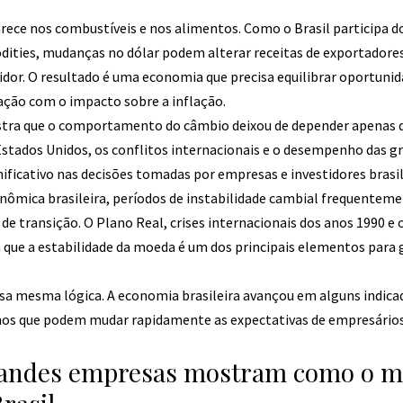
ece nos combustíveis e nos alimentos. Como o Brasil participa d
ities, mudanças no dólar podem alterar receitas de exportadores
idor. O resultado é uma economia que precisa equilibrar oportunid
ção com o impacto sobre a inflação.
stra que o comportamento do câmbio deixou de depender apenas de
Estados Unidos, os conflitos internacionais e o desempenho das 
ificativo nas decisões tomadas por empresas e investidores brasil
onômica brasileira, períodos de instabilidade cambial frequentem
e transição. O Plano Real, crises internacionais dos anos 1990 e 
ue a estabilidade da moeda é um dos principais elementos para ga
ssa mesma lógica. A economia brasileira avançou em alguns indi
rnos que podem mudar rapidamente as expectativas de empresário
grandes empresas mostram como o 