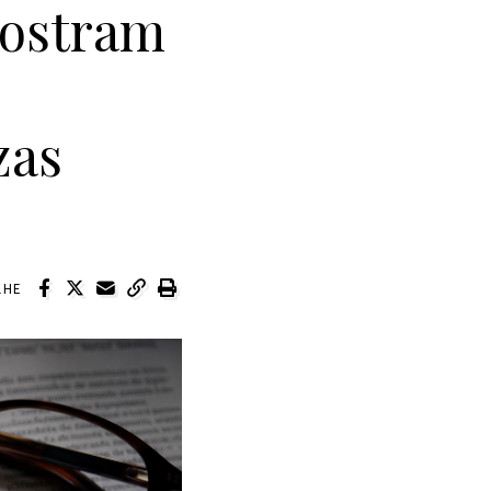
mostram
zas
LHE