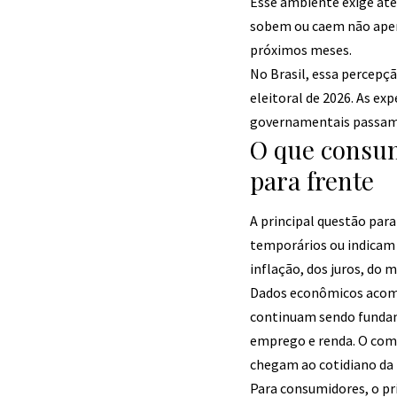
Esse ambiente exige ate
sobem ou caem não apen
próximos meses.
No Brasil, essa percep
eleitoral de 2026. As ex
governamentais passam 
O que consum
para frente
A principal questão pa
temporários ou indicam
inflação, dos juros, do 
Dados econômicos acompa
continuam sendo fundam
emprego e renda. O com
chegam ao cotidiano da
Para consumidores, o pr