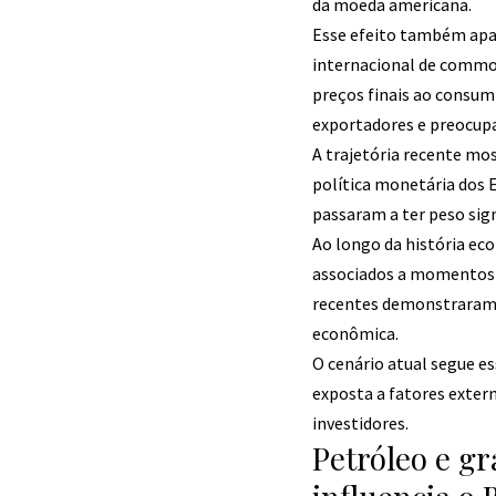
da moeda americana.
Esse efeito também apar
internacional de commod
preços finais ao consum
exportadores e preocupa
A trajetória recente mo
política monetária dos 
passaram a ter peso sign
Ao longo da história ec
associados a momentos d
recentes demonstraram q
econômica.
O cenário atual segue e
exposta a fatores exte
investidores.
Petróleo e 