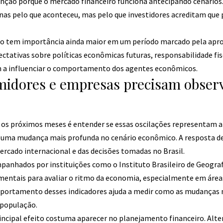
nção porque o mercado financeiro funciona antecipando cenários.
as pelo que aconteceu, mas pelo que investidores acreditam que 
ção tem importância ainda maior em um período marcado pela apr
pectativas sobre políticas econômicas futuras, responsabilidade fis
a influenciar o comportamento dos agentes econômicos.
idores e empresas precisam observ
ra os próximos meses é entender se essas oscilações representa
 uma mudança mais profunda no cenário econômico. A resposta d
mercado internacional e das decisões tomadas no Brasil.
nhados por instituições como o Instituto Brasileiro de Geografi
entais para avaliar o ritmo da economia, especialmente em área
portamento desses indicadores ajuda a medir como as mudança
 população.
incipal efeito costuma aparecer no planejamento financeiro. Alt