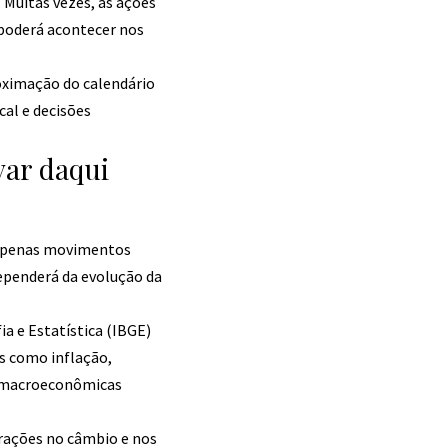
 Muitas vezes, as ações
poderá acontecer nos
oximação do calendário
cal e decisões
ar daqui
m apenas movimentos
ependerá da evolução da
a e Estatística (IBGE)
s como inflação,
s macroeconômicas
erações no câmbio e nos