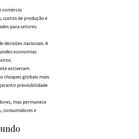
o comércio
, custos de produção e
ades para setores
 decisões nacionais. A
grandes economias
eiros.
ente estiveram
os choques globais mais
rantir previsibilidade
cadores, mas permanece
s, consumidores e
mundo