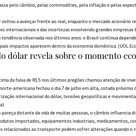
assa pelo câmbio, pelas commodities, pela inflação e pelas expect
ar voltou a avançar frente ao real, enquanto o mercado acionário
es internacionais e das incertezas envolvendo grandes empresas b
endência observada nos últimos anos: o Brasil continua depende
pais impactos aparecem dentro da economia doméstica. (
UOL Ec
 do dólar revela sobre o momento e
acima da faixa de R$ 5 nos últimos pregões chamou atenção de inve
orte-americana fechou o dia 7 de julho em alta, cotada próximo de
rização internacional do dólar, tensões geopolíticas e moviment
a
)
 pareça distante da vida de muitas pessoas, o câmbio influencia 
rodutos importados, equipamentos industriais, medicamentos, 
os relacionados ao transporte podem sofrer alterações quando o r