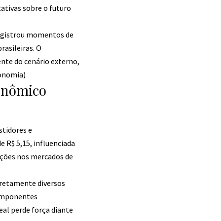
ativas sobre o futuro
 registrou momentos de
rasileiras. O
nte do cenário externo,
onomia
)
conômico
stidores e
 R$ 5,15, influenciada
ações nos mercados de
diretamente diversos
componentes
eal perde força diante