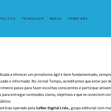
POLITICA
TECNOLOGIA
BRASIL
SOBRE NÓS
dicada a oferecer um jornalismo ágil e bem fundamentado, semp
izado e informado. No Jornal Tempo, acreditamos que estar por d
imeiro passo para fazer escolhas conscientes e participar ativam
 para entregar conteúdos claros, objetivos e que se conectem co
úblico.
otícias operado pela
Saftec Digital Ltda.
, grupo editorial com ma