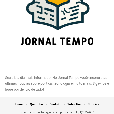
Seu dia a dia mais informado! No Jornal Tempo você encontra as
últimas notícias sobre política, tecnologia e muito mais. Siga-nos e
fique por dentro de tudo!
Home
Quem Faz
Contato
Sobre Nós
Noticias
Jornal Tempo -
contato@jornaltempo.com.br
- tel.(11)91754-6532