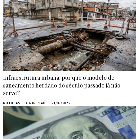
Infraestrutura urbana: por que o modelo de
saneamento herdado do século passado já não
serve?
NOTICIAS
6 MIN READ
21/07/2026