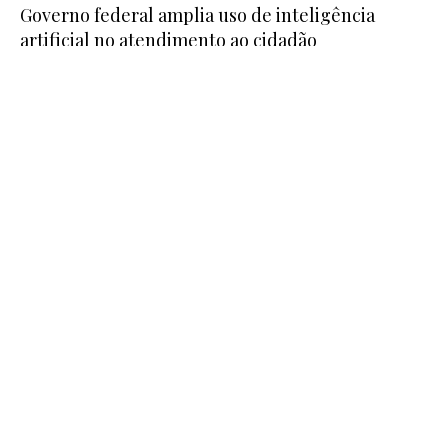
Governo federal amplia uso de inteligência
artificial no atendimento ao cidadão
Receita Federal, INSS e outros órgãos já usam IA para automatizar serviços,…
21/07/2026
5 MIN READ
NOTICIAS
Infraestrutura urbana: por que o modelo de
saneamento herdado do século passado já não