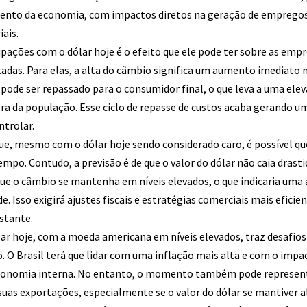
imento da economia, com impactos diretos na geração de emprego
iais.
ações com o dólar hoje é o efeito que ele pode ter sobre as em
das. Para elas, a alta do câmbio significa um aumento imediato 
pode ser repassado para o consumidor final, o que leva a uma ele
ra da população. Esse ciclo de repasse de custos acaba gerando um
ntrolar.
ue, mesmo com o dólar hoje sendo considerado caro, é possível q
tempo. Contudo, a previsão é de que o valor do dólar não caia dra
que o câmbio se mantenha em níveis elevados, o que indicaria um
de. Isso exigirá ajustes fiscais e estratégias comerciais mais efici
stante.
ólar hoje, com a moeda americana em níveis elevados, traz desafio
. O Brasil terá que lidar com uma inflação mais alta e com o imp
economia interna. No entanto, o momento também pode represen
 suas exportações, especialmente se o valor do dólar se mantiver a