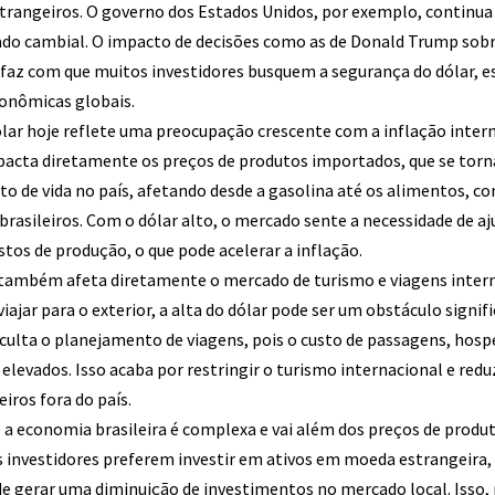
trangeiros. O governo dos Estados Unidos, por exemplo, continua
ado cambial. O impacto de decisões como as de Donald Trump sobr
 faz com que muitos investidores busquem a segurança do dólar, 
conômicas globais.
dólar hoje reflete uma preocupação crescente com a inflação inter
cta diretamente os preços de produtos importados, que se torna
o de vida no país, afetando desde a gasolina até os alimentos, co
 brasileiros. Com o dólar alto, o mercado sente a necessidade de a
tos de produção, o que pode acelerar a inflação.
 também afeta diretamente o mercado de turismo e viagens intern
viajar para o exterior, a alta do dólar pode ser um obstáculo signif
iculta o planejamento de viagens, pois o custo de passagens, ho
elevados. Isso acaba por restringir o turismo internacional e red
iros fora do país.
 e a economia brasileira é complexa e vai além dos preços de prod
os investidores preferem investir em ativos em moeda estrangeira,
de gerar uma diminuição de investimentos no mercado local. Isso, 