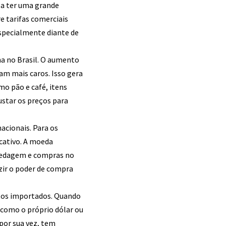
 a ter uma grande
e tarifas comerciais
especialmente diante de
na no Brasil. O aumento
m mais caros. Isso gera
mo pão e café, itens
justar os preços para
acionais. Para os
icativo. A moeda
spedagem e compras no
uzir o poder de compra
utos importados. Quando
 como o próprio dólar ou
por sua vez, tem