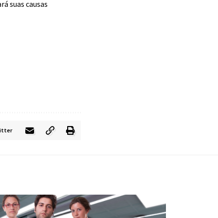
ará suas causas
itter