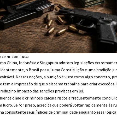
 O CRIME COMPENSA?
omo China, Indonésia e Singapura adotam legislações extremamen
identemente, o Brasil possui uma Constituição e uma tradição jurí
itável. Nessas nações, a punição é vista como algo concreto, prev
e tem a impressão de que o sistema trabalha para criar exceções, 
eduzir o impacto das sanções previstas em lei.
iente onde o criminoso calcula riscos e frequentemente conclui qu
 lucro. Se for preso, acredita que poderá voltar rapidamente às r
ma consistente seus índices de criminalidade enquanto essa lógica