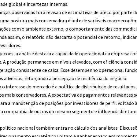
ade global e incertezas internas.
nças observadas foi a revisão de estimativas de preço por parte 
 uma postura mais conservadora diante de variáveis macroeconômic
pações com o ambiente externo, o comportamento das commoditie
da assim, o relatório não descarta o potencial de retorno, indica
vestidores.
ojeções, a análise destaca a capacidade operacional da empresa 
 A produção permanece em níveis elevados, com eficiência consi
 geração consistente de caixa. Esse desempenho operacional fun
 adversos, reforçando a percepção de resiliência do negócio.
 interesse do mercado é a política de distribuição de resultados,
os mais conservadores. A expectativa de pagamentos relevantes 
ara a manutenção de posições por investidores de perfil voltado à
ia a companhia de outras do mesmo segmento e influencia diretam
político nacional também entra no cálculo dos analistas. Discuss
 direcionamento estratégico voltam a ganhar espaço em momentos