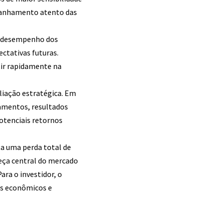
mpanhamento atento das
o desempenho dos
ctativas futuras.
tir rapidamente na
liação estratégica. Em
damentos, resultados
potenciais retornos
ta uma perda total de
eça central do mercado
ara o investidor, o
s econômicos e