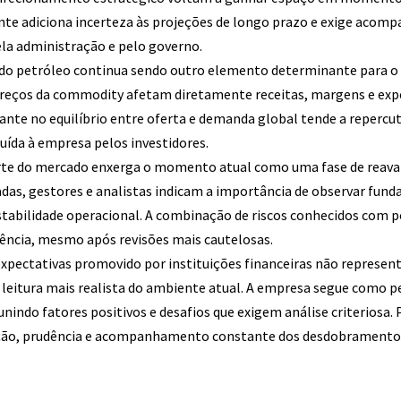
nte adiciona incerteza às projeções de longo prazo e exige aco
ela administração e pelo governo.
l do petróleo continua sendo outro elemento determinante para 
preços da commodity afetam diretamente receitas, margens e expe
nte no equilíbrio entre oferta e demanda global tende a repercu
uída à empresa pelos investidores.
arte do mercado enxerga o momento atual como uma fase de reava
tadas, gestores e analistas indicam a importância de observar fun
estabilidade operacional. A combinação de riscos conhecidos com 
ência, mesmo após revisões mais cautelosas.
 expectativas promovido por instituições financeiras não represen
leitura mais realista do ambiente atual. A empresa segue como p
eunindo fatores positivos e desafios que exigem análise criteriosa. P
ão, prudência e acompanhamento constante dos desdobramento