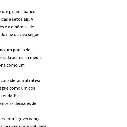
de um grande banco
as e setoriais. A
s e a dinâmica de
ndo que o ativo segue
como um ponto de
derada acima da média
ciona como um
 considerada atrativa
segue como um dos
 renda. Essa
ente as decisões de
ões sobre governança,
 de maior sensibilidade