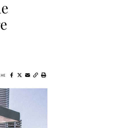
de
re
LHE