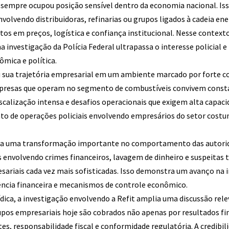
 sempre ocupou posição sensível dentro da economia nacional. Is
nvolvendo distribuidoras, refinarias ou grupos ligados à cadeia en
tos em preços, logística e confiança institucional. Nesse contex
investigação da Polícia Federal ultrapassa o interesse policial 
ômica e política.
 sua trajetória empresarial em um ambiente marcado por forte c
mpresas que operam no segmento de combustíveis convivem con
iscalização intensa e desafios operacionais que exigem alta capac
nto de operações policiais envolvendo empresários do setor cos
a uma transformação importante no comportamento das autorida
 envolvendo crimes financeiros, lavagem de dinheiro e suspeitas 
esariais cada vez mais sofisticadas. Isso demonstra um avanço na
gência financeira e mecanismos de controle econômico.
ídica, a investigação envolvendo a Refit amplia uma discussão re
upos empresariais hoje são cobrados não apenas por resultados 
tes, responsabilidade fiscal e conformidade regulatória. A credib