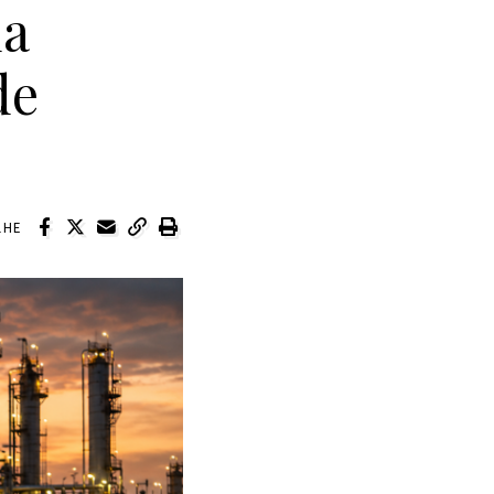
da
de
LHE