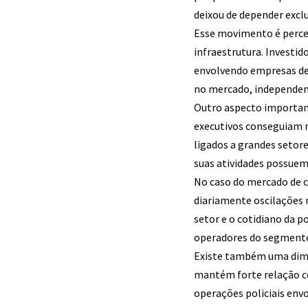
deixou de depender exclu
Esse movimento é perce
infraestrutura. Investid
envolvendo empresas des
no mercado, independen
Outro aspecto importan
executivos conseguiam 
ligados a grandes seto
suas atividades possuem
No caso do mercado de c
diariamente oscilações 
setor e o cotidiano da p
operadores do segmento
Existe também uma dimen
mantém forte relação co
operações policiais env