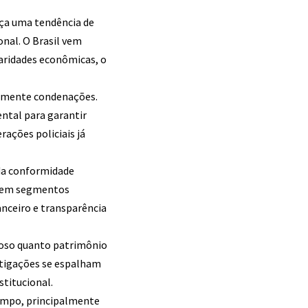
rça uma tendência de
onal. O Brasil vem
aridades econômicas, o
amente condenações.
ntal para garantir
rações policiais já
 da conformidade
am em segmentos
anceiro e transparência
ioso quanto patrimônio
stigações se espalham
titucional.
tempo, principalmente