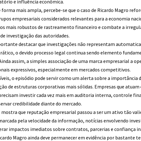
atório e influência econômica.
de forma mais ampla, percebe-se que o caso de Ricardo Magro refo
grupos empresariais considerados relevantes para a economia naci
s mais robustos de rastreamento financeiro e combate a irregul
de investigação das autoridades.
ortante destacar que investigações não representam automatic
tico, o devido processo legal continua sendo elemento fundame
. Ainda assim, a simples associação de uma marca empresarial a ope
onais expressivos, especialmente em mercados competitivos.
íveis, o episódio pode servir como um alerta sobre a importância
ução de estruturas corporativas mais sólidas. Empresas que atu
recisam investir cada vez mais em auditoria interna, controle fin
ervar credibilidade diante do mercado.
mostra que reputação empresarial passou a ser um ativo tão val
marcada pela velocidade da informação, notícias envolvendo inve
ar impactos imediatos sobre contratos, parcerias e confiança ins
Ricardo Magro ainda deve permanecer em evidência por bastante 