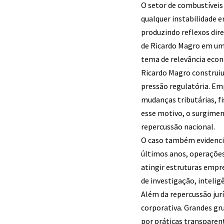
O setor de combustíveis
qualquer instabilidade e
produzindo reflexos dire
de Ricardo Magro em uma 
tema de relevância econ
Ricardo Magro construiu
pressão regulatória. E
mudanças tributárias, f
esse motivo, o surgime
repercussão nacional.
O caso também evidenci
últimos anos, operações
atingir estruturas empr
de investigação, inteli
Além da repercussão jur
corporativa. Grandes gr
por práticas transparen