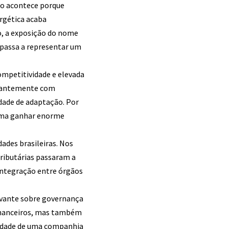
so acontece porque
ergética acaba
to, a exposição do nome
e passa a representar um
ompetitividade e elevada
stantemente com
idade de adaptação. Por
tuma ganhar enorme
des brasileiras. Nos
tributárias passaram a
 integração entre órgãos
levante sobre governança
financeiros, mas também
ilidade de uma companhia