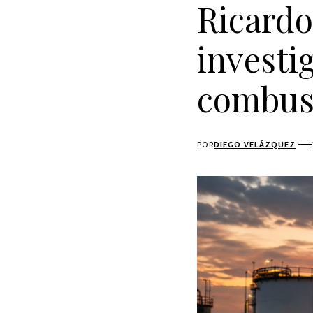
Ricardo
investi
combust
POR
DIEGO VELÁZQUEZ