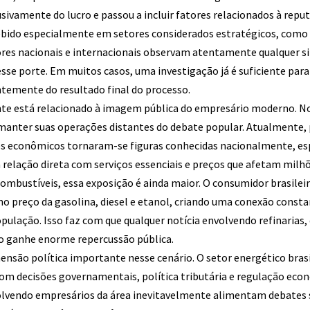
sivamente do lucro e passou a incluir fatores relacionados à reput
bido especialmente em setores considerados estratégicos, como 
ores nacionais e internacionais observam atentamente qualquer si
se porte. Em muitos casos, uma investigação já é suficiente par
temente do resultado final do processo.
te está relacionado à imagem pública do empresário moderno. N
manter suas operações distantes do debate popular. Atualmente,
res econômicos tornaram-se figuras conhecidas nacionalmente, e
 relação direta com serviços essenciais e preços que afetam milhõ
ombustíveis, essa exposição é ainda maior. O consumidor brasil
no preço da gasolina, diesel e etanol, criando uma conexão const
opulação. Isso faz com que qualquer notícia envolvendo refinarias, 
 ganhe enorme repercussão pública.
são política importante nesse cenário. O setor energético bras
m decisões governamentais, política tributária e regulação econ
olvendo empresários da área inevitavelmente alimentam debates 