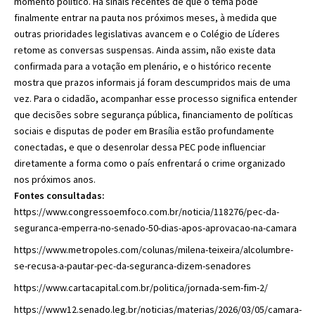
momento político. Há sinais recentes de que o tema pode
finalmente entrar na pauta nos próximos meses, à medida que
outras prioridades legislativas avancem e o Colégio de Líderes
retome as conversas suspensas. Ainda assim, não existe data
confirmada para a votação em plenário, e o histórico recente
mostra que prazos informais já foram descumpridos mais de uma
vez. Para o cidadão, acompanhar esse processo significa entender
que decisões sobre segurança pública, financiamento de políticas
sociais e disputas de poder em Brasília estão profundamente
conectadas, e que o desenrolar dessa PEC pode influenciar
diretamente a forma como o país enfrentará o crime organizado
nos próximos anos.
Fontes consultadas:
https://www.congressoemfoco.com.br/noticia/118276/pec-da-
seguranca-emperra-no-senado-50-dias-apos-aprovacao-na-camara
https://www.metropoles.com/colunas/milena-teixeira/alcolumbre-
se-recusa-a-pautar-pec-da-seguranca-dizem-senadores
https://www.cartacapital.com.br/politica/jornada-sem-fim-2/
https://www12.senado.leg.br/noticias/materias/2026/03/05/camara-