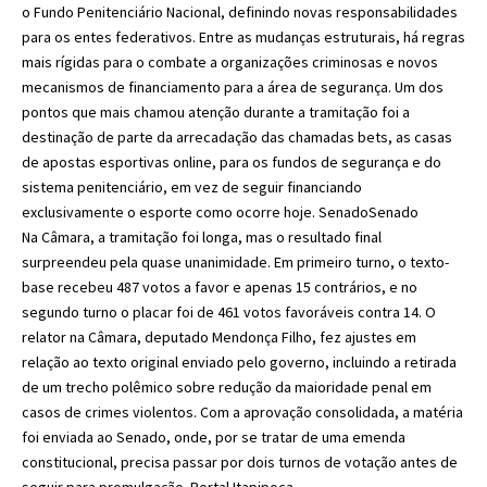
o Fundo Penitenciário Nacional, definindo novas responsabilidades
para os entes federativos. Entre as mudanças estruturais, há regras
mais rígidas para o combate a organizações criminosas e novos
mecanismos de financiamento para a área de segurança. Um dos
pontos que mais chamou atenção durante a tramitação foi a
destinação de parte da arrecadação das chamadas bets, as casas
de apostas esportivas online, para os fundos de segurança e do
sistema penitenciário, em vez de seguir financiando
exclusivamente o esporte como ocorre hoje.
Senado
Senado
Na Câmara, a tramitação foi longa, mas o resultado final
surpreendeu pela quase unanimidade. Em primeiro turno, o texto-
base recebeu 487 votos a favor e apenas 15 contrários, e no
segundo turno o placar foi de 461 votos favoráveis contra 14. O
relator na Câmara, deputado Mendonça Filho, fez ajustes em
relação ao texto original enviado pelo governo, incluindo a retirada
de um trecho polêmico sobre redução da maioridade penal em
casos de crimes violentos. Com a aprovação consolidada, a matéria
foi enviada ao Senado, onde, por se tratar de uma emenda
constitucional, precisa passar por dois turnos de votação antes de
seguir para promulgação.
Portal Itapipoca