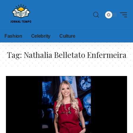
Fashion
Celebrity
Culture
Tag:
Nathalia Belletato Enfermeira