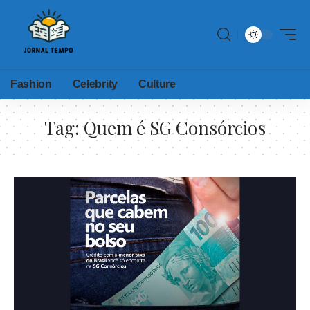
Fashion
Celebrity
Culture
Tag:
Quem é SG Consórcios