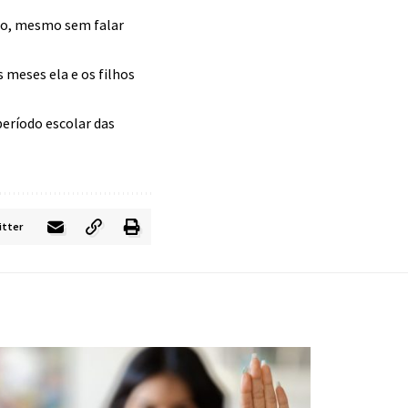
lho, mesmo sem falar
 meses ela e os filhos
período escolar das
itter