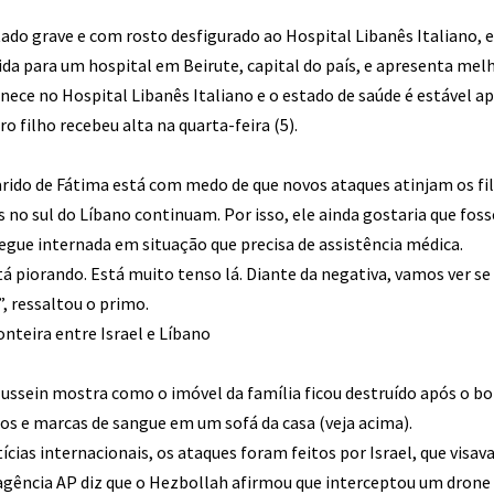
ado grave e com rosto desfigurado ao Hospital Libanês Italiano, 
erida para um hospital em Beirute, capital do país, e apresenta mel
nece no Hospital Libanês Italiano e o estado de saúde é estável ap
ro filho recebeu alta na quarta-feira (5).
ido de Fátima está com medo de que novos ataques atinjam os filh
 no sul do Líbano continuam. Por isso, ele ainda gostaria que fos
segue internada em situação que precisa de assistência médica.
tá piorando. Está muito tenso lá. Diante da negativa, vamos ver 
”, ressaltou o primo.
nteira entre Israel e Líbano
ussein mostra como o imóvel da família ficou destruído após o b
ços e marcas de sangue em um sofá da casa (veja acima).
cias internacionais, os ataques foram feitos por Israel, que visav
 agência AP diz que o Hezbollah afirmou que interceptou um drone 