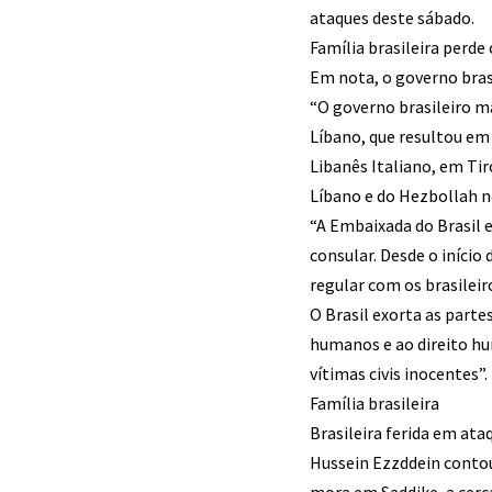
ataques deste sábado.
Família brasileira perd
Em nota, o governo bras
“O governo brasileiro m
Líbano, que resultou em
Libanês Italiano, em Tir
Líbano e do Hezbollah no
“A Embaixada do Brasil 
consular. Desde o iníci
regular com os brasileir
O Brasil exorta as part
humanos e ao direito hu
vítimas civis inocentes”.
Família brasileira
Brasileira ferida em ata
Hussein Ezzddein contou
mora em Saddike, a cerc