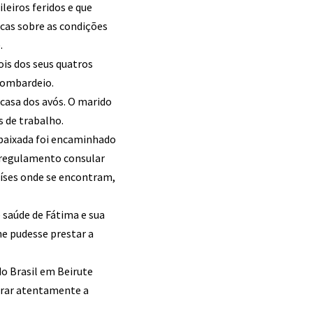
leiros feridos e que
cas sobre as condições
.
ois dos seus quatros
bombardeio.
 casa dos avós. O marido
s de trabalho.
baixada foi encaminhado
o regulamento consular
aíses onde se encontram,
 saúde de Fátima e sua
he pudesse prestar a
o Brasil em Beirute
orar atentamente a