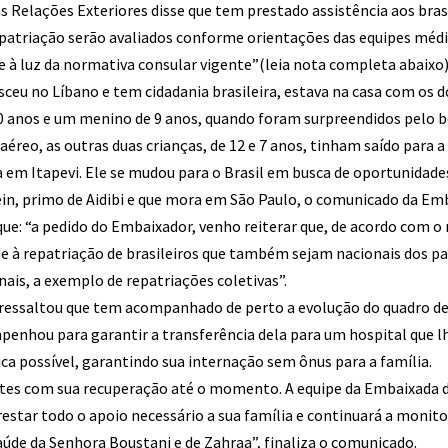
s Relações Exteriores disse que tem prestado assistência aos brasi
epatriação serão avaliados conforme orientações das equipes médi
e à luz da normativa consular vigente”(leia nota completa abaixo)
ceu no Líbano e tem cidadania brasileira, estava na casa com os d
0 anos e um menino de 9 anos, quando foram surpreendidos pelo 
eo, as outras duas crianças, de 12 e 7 anos, tinham saído para a
 em Itapevi. Ele se mudou para o Brasil em busca de oportunidade
in, primo de Aidibi e que mora em São Paulo, o comunicado da Em
z que: “a pedido do Embaixador, venho reiterar que, de acordo com 
ede à repatriação de brasileiros que também sejam nacionais dos p
ais, a exemplo de repatriações coletivas”.
a ressaltou que tem acompanhado de perto a evolução do quadro de
mpenhou para garantir a transferência dela para um hospital que l
ca possível, garantindo sua internação sem ônus para a família.
es com sua recuperação até o momento. A equipe da Embaixada d
estar todo o apoio necessário a sua família e continuará a monit
aúde da Senhora Boustani e de Zahraa”, finaliza o comunicado.