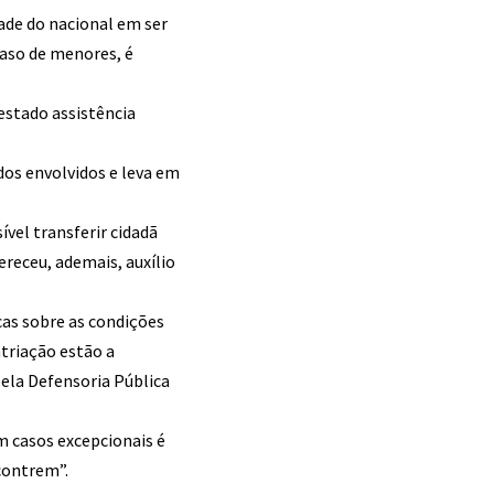
tade do nacional em ser
caso de menores, é
estado assistência
dos envolvidos e leva em
vel transferir cidadã
ereceu, ademais, auxílio
cas sobre as condições
atriação estão a
pela Defensoria Pública
m casos excepcionais é
contrem”.