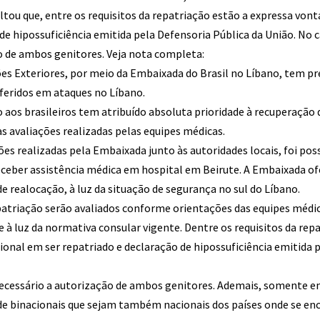
ltou que, entre os requisitos da repatriação estão a expressa von
de hipossuficiência emitida pela Defensoria Pública da União. No 
o de ambos genitores. Veja nota completa:
ões Exteriores, por meio da Embaixada do Brasil no Líbano, tem pr
 feridos em ataques no Líbano.
aos brasileiros tem atribuído absoluta prioridade à recuperação 
s avaliações realizadas pelas equipes médicas.
s realizadas pela Embaixada junto às autoridades locais, foi possí
receber assistência médica em hospital em Beirute. A Embaixada of
 de realocação, à luz da situação de segurança no sul do Líbano.
patriação serão avaliados conforme orientações das equipes médi
e à luz da normativa consular vigente. Dentre os requisitos da rep
ional em ser repatriado e declaração de hipossuficiência emitida 
ecessário a autorização de ambos genitores. Ademais, somente e
 de binacionais que sejam também nacionais dos países onde se en