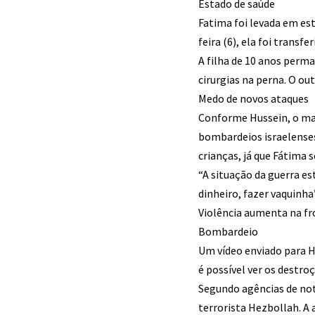
Estado de saúde
Fatima foi levada em est
feira (6), ela foi transf
A filha de 10 anos perma
cirurgias na perna. O out
Medo de novos ataques
Conforme Hussein, o mar
bombardeios israelenses
crianças, já que Fátima 
“A situação da guerra es
dinheiro, fazer vaquinha
Violência aumenta na fro
Bombardeio
Um vídeo enviado para H
é possível ver os destro
Segundo agências de notí
terrorista Hezbollah. A