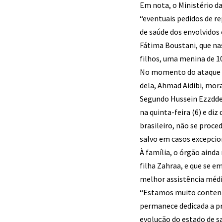
Em nota, o Ministério da
“eventuais pedidos de r
de saúde dos envolvidos 
Fátima Boustani, que nas
filhos, uma menina de 1
No momento do ataque aér
dela, Ahmad Aidibi, mora
Segundo Hussein Ezzdde
na quinta-feira (6) e di
brasileiro, não se proc
salvo em casos excepcion
À família, o órgão aind
filha Zahraa, e que se e
melhor assistência médi
“Estamos muito content
permanece dedicada a pr
evolução do estado de s