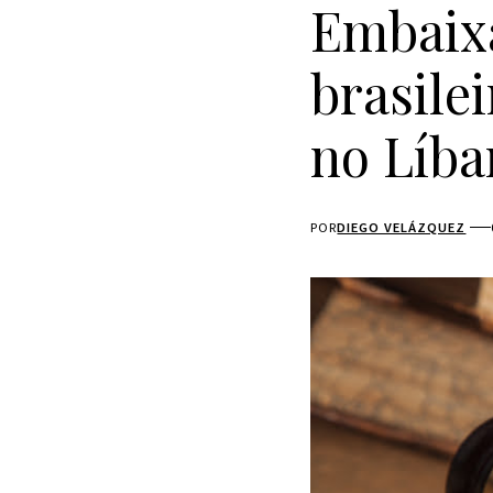
Embaixa
brasile
no Líba
POR
DIEGO VELÁZQUEZ