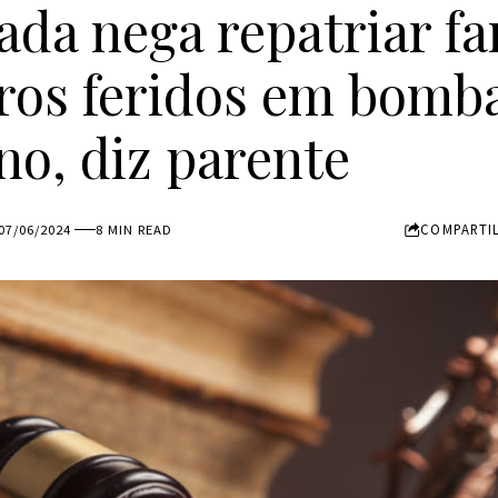
da nega repatriar fa
iros feridos em bomb
no, diz parente
COMPARTI
07/06/2024
8 MIN READ