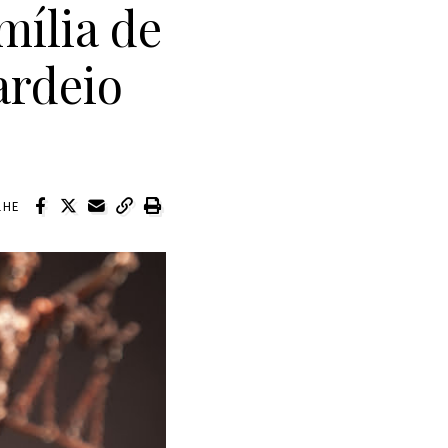
mília de
ardeio
LHE