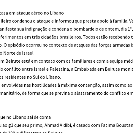
e casa em ataque aéreo no Líbano
ileiro condenou o ataque e informou que presta apoio à família. V
anifesta sua indignação e condena o bombardeio de ontem, dia 1°,
 ferimentos em três cidadãos brasileiros. Todos estão recebendo
o. O episódio ocorreu no contexto de ataques das forças armadas i
 Norte de Israel.
em Beirute está em contato com os familiares e com a equipe médi
o do conflito entre Israel e Palestina, a Embaixada em Beirute mo
os residentes no Sul do Líbano.
es envolvidas nas hostilidades à máxima contenção, assim como ao 
manitário, de forma que se previna o alastramento do conflito em
que no Líbano sai de coma
 ao g1 que seu primo, Ahmad Aidibi, é casado com Fatima Boustani
a de 100 quilômetros de Beirute.