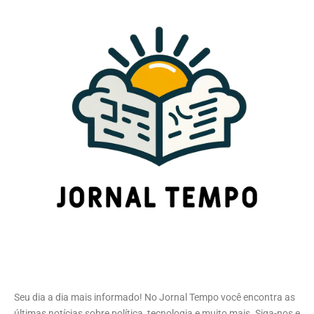
Seu dia a dia mais informado! No Jornal Tempo você encontra as
últimas notícias sobre política, tecnologia e muito mais. Siga-nos e