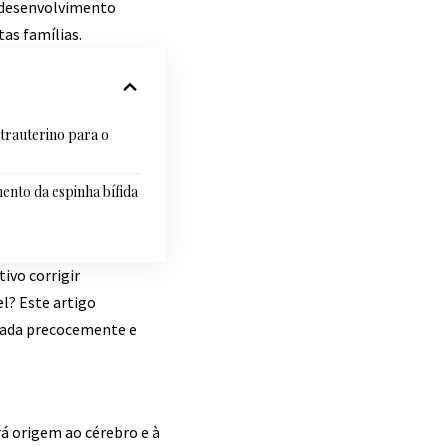
o desenvolvimento
tas famílias.
ntrauterino para o
ento da espinha bífida
ivo corrigir
l? Este artigo
icada precocemente e
á origem ao cérebro e à