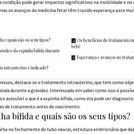
sa condição pode gerar impactos significativos na mobilidade e n
 mas os avanços da medicina fetal têm trazido esperança para mui
da e quais são os seus tipos?
Os benefícios do tratamento i
bebê
nóstico da espinha bífida durante
Esperança e avanços no tratam
 intrauterino é indicado?
gressos, destaca-se o tratamento intrauterino, que tem como objet
inda durante a gravidez. Interessado em saber como isso é possíve
 e acessível o que é a espinha bífida, como ela pode ser diagnost
ades de tratamento antes do nascimento.
ha bífida e quais são os seus tipos?
falha no fechamento do tubo neural, estrutura embrionária que dar