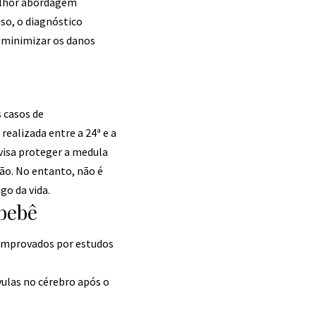
melhor abordagem
so, o diagnóstico
e minimizar os danos
 casos de
realizada entre a 24ª e a
visa proteger a medula
ão. No entanto, não é
go da vida.
 bebê
comprovados por estudos
lvulas no cérebro após o