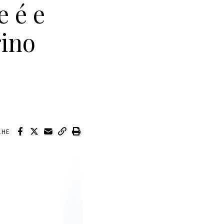
e é e
rino
LHE