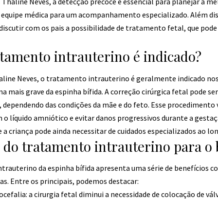
 Thaline Neves, a detecção precoce é essencial para planejar a 
a equipe médica para um acompanhamento especializado. Além dis
 discutir com os pais a possibilidade de tratamento fetal, que pod
tamento intrauterino é indicado?
aline Neves, o tratamento intrauterino é geralmente indicado nos
mais grave da espinha bífida. A correção cirúrgica fetal pode ser 
 dependendo das condições da mãe e do feto. Esse procedimento 
 o líquido amniótico e evitar danos progressivos durante a gestaç
e a criança pode ainda necessitar de cuidados especializados ao lon
s do tratamento intrauterino para o
ntrauterino da espinha bífida apresenta uma série de benefícios 
cas. Entre os principais, podemos destacar:
ocefalia: a cirurgia fetal diminui a necessidade de colocação de vá