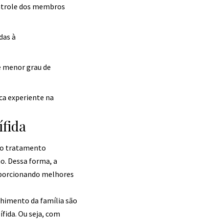
ontrole dos membros
das à
e menor grau de
ca experiente na
ífida
 no tratamento
o. Dessa forma, a
oporcionando melhores
lhimento da família são
ífida. Ou seja, com