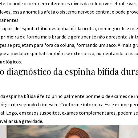
feito pode ocorrer em diferentes níveis da coluna vertebral e vari
Neves, essa anomalia afeta o sistema nervoso central e pode prov
rmanentes.
ncipais de espinha bífida: espinha bífida oculta, meningocele e 
 primeira é a forma mais branda e geralmente não apresenta sin
es se projetam para fora da coluna, formando um saco. A mais gra
e a medula espinhal também se exterioriza, aumentando o risco 
ológicos.
o diagnóstico da espinha bífida dur
 da espinha bífida é feito principalmente por meio de exames de
ógica do segundo trimestre. Conforme informa a Esse exame permi
tal. Logo, em casos suspeitos, exames complementares, podem ser
valiar sua gravidade.