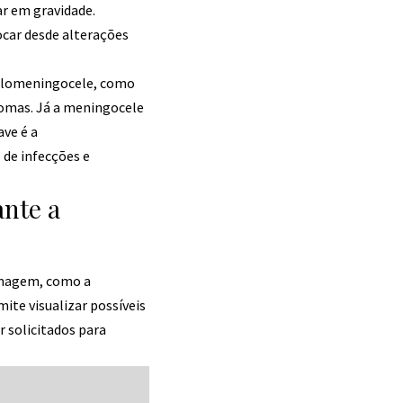
ar em gravidade.
ocar desde alterações
mielomeningocele, como
tomas. Já a meningocele
ve é a
de infecções e
ante a
 imagem, como a
te visualizar possíveis
 solicitados para