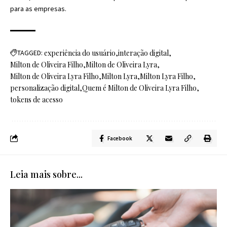
para as empresas.
TAGGED:
experiência do usuário
interação digital
Milton de Oliveira Filho
Milton de Oliveira Lyra
Milton de Oliveira Lyra Filho
Milton Lyra
Milton Lyra Filho
personalização digital
Quem é Milton de Oliveira Lyra Filho
tokens de acesso
Facebook
Leia mais sobre...