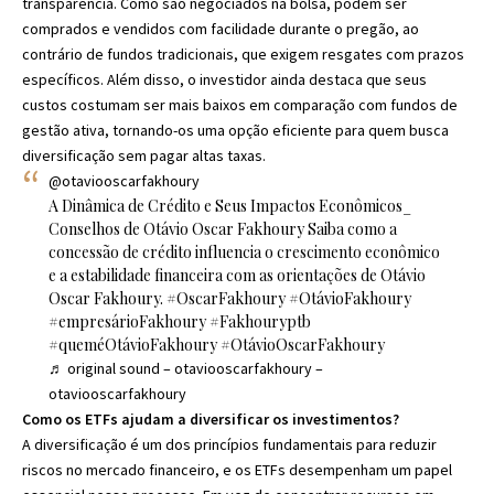
transparência. Como são negociados na bolsa, podem ser
comprados e vendidos com facilidade durante o pregão, ao
contrário de fundos tradicionais, que exigem resgates com prazos
específicos. Além disso, o investidor ainda destaca que seus
custos costumam ser mais baixos em comparação com fundos de
gestão ativa, tornando-os uma opção eficiente para quem busca
diversificação sem pagar altas taxas.
@otaviooscarfakhoury
A Dinâmica de Crédito e Seus Impactos Econômicos_
Conselhos de Otávio Oscar Fakhoury Saiba como a
concessão de crédito influencia o crescimento econômico
e a estabilidade financeira com as orientações de Otávio
Oscar Fakhoury.
#OscarFakhoury
#OtávioFakhoury
#empresárioFakhoury
#Fakhouryptb
#queméOtávioFakhoury
#OtávioOscarFakhoury
♬ original sound – otaviooscarfakhoury –
otaviooscarfakhoury
Como os ETFs ajudam a diversificar os investimentos?
A diversificação é um dos princípios fundamentais para reduzir
riscos no mercado financeiro, e os ETFs desempenham um papel